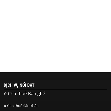
DỊCH VỤ NỔI BẬT
⭐
Cho thuê Bàn ghế
⭐
Cho thuê Sân khấu