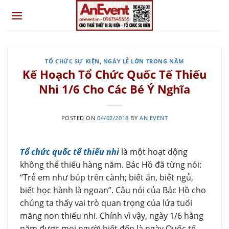
Skip
to
content
TỔ CHỨC SỰ KIỆN
,
NGÀY LỄ LỚN TRONG NĂM
Kế Hoạch Tổ Chức Quốc Tế Thiếu
Nhi 1/6 Cho Các Bé Ý Nghĩa
POSTED ON
04/02/2018
BY
AN EVENT
Tổ chức quốc tế thiếu nhi
là một hoạt dộng
không thể thiếu hàng năm. Bác Hồ đã từng nói:
“Trẻ em như búp trên cành; biết ăn, biết ngủ,
biết học hành là ngoan”. Câu nói của Bác Hồ cho
chúng ta thấy vai trò quan trọng của lứa tuổi
măng non thiếu nhi. Chính vì vậy, ngày 1/6 hằng
năm được mọi người biết đến là ngày Quốc tế