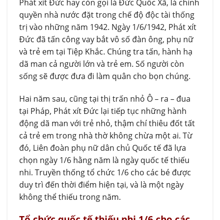
Phát xít Đức hay còn gọi là Đức Quốc Xã, là chính
quyền nhà nước đặt trong chế độ độc tài thống
trị vào những năm 1942. Ngày 1/6/1942, Phát xít
Đức đã tấn công vay bắt vô số đàn ông, phụ nữ
và trẻ em tại Tiệp Khắc. Chúng tra tấn, hành hạ
dã man cả người lớn và trẻ em. Số người còn
sống sẽ được đưa đi làm quân cho bọn chúng.
Hai năm sau, cũng tại thị trấn nhỏ Ô – ra – đua
tại Pháp, Phát xít Đức lại tiếp tục những hành
động dã man với trẻ nhỏ, thậm chí thiêu đốt tất
cả trẻ em trong nhà thờ không chừa một ai. Từ
đó, Liên đoàn phụ nữ dân chủ Quốc tế đã lựa
chọn ngày 1/6 hằng năm là ngày quốc tế thiếu
nhi. Truyền thống tổ chức 1/6 cho các bé được
duy trì đến thời điểm hiện tại, và là một ngày
không thể thiếu trong năm.
Tổ chức quốc tế thiếu nhi 1/6 cho các