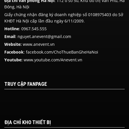
Địa chỉ văn phòng Hà Nội
: TT2 ô số 50, Khu đô thị Văn Phú, Hà
Đông, Hà Nội
Giấy chứng nhận đăng ký doanh nghiệp số 0108975403 do Sở
KHĐT Hà Nội cấp lần đầu ngày 6/11/2009.
Hotline
:
0967.545.555
Email
: nguyet.anevent@gmail.com
Website:
www.anevent.vn
Facebook
:
facebook.com/ChoThueBanGheHaNoi
Youtube:
www.youtube.com/Anevent.vn
TRUY CẬP FANPAGE
ĐỊA CHỈ KHO THIẾT BỊ