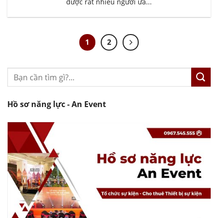
được rất nhiều người ưa...
1
2
Hồ sơ năng lực - An Event