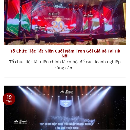
Tổ Chức Tiệc Tất Niên Cuối Năm Trọn Gói Giá Rẻ Tại Hà
Nội
Tổ chức tiệc tất niên chính là cơ hội để các doanh nghiệp
cùng cán...
19
Th4