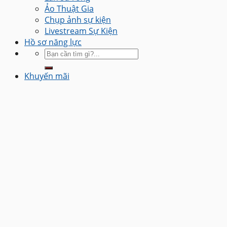
Ảo Thuật Gia
Chụp ảnh sự kiện
Livestream Sự Kiện
Hồ sơ năng lực
Khuyến mãi