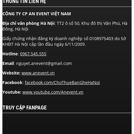
THÔNG TIN LIÊN HỆ
CÔNG TY CP AN EVENT VIỆT NAM
Địa chỉ văn phòng Hà Nội
: TT2 ô số 50, Khu đô thị Văn Phú, Hà
Đông, Hà Nội
Giấy chứng nhận đăng ký doanh nghiệp số 0108975403 do Sở
KHĐT Hà Nội cấp lần đầu ngày 6/11/2009.
Hotline
:
0967.545.555
Email
: nguyet.anevent@gmail.com
Website:
www.anevent.vn
Facebook
:
facebook.com/ChoThueBanGheHaNoi
Youtube:
www.youtube.com/Anevent.vn
TRUY CẬP FANPAGE