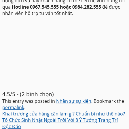
dụng dịch vụ này khách hàng có thể liên hệ với chúng tôi
qua
Hotline 0967.545.555 hoặc 0984.282.555
để được
nhân viên hỗ trợ tư vấn tốt nhất.
4.5/5 - (2 bình chọn)
This entry was posted in
Nhân sự sự kiện
. Bookmark the
permalink
.
Khai trương cửa hàng cần làm gì? Chuẩn bị như thế nào?
Tổ Chức Sinh Nhật Ngoài Trời Với 8 Ý Tưởng Trang Trí
Độc Đáo