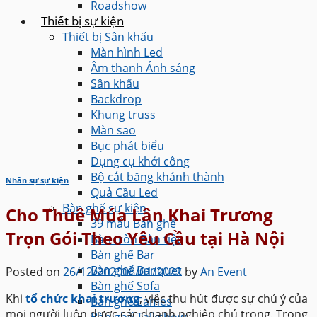
Roadshow
Thiết bị sự kiện
Thiết bị Sân khấu
Màn hình Led
Âm thanh Ánh sáng
Sân khấu
Backdrop
Khung truss
Màn sao
Bục phát biểu
Dụng cụ khởi công
Bộ cắt băng khánh thành
Nhân sự sự kiện
Quả Cầu Led
Bàn ghế sự kiện
Cho Thuê Múa Lân Khai Trương
39 mẫu Bàn ghế
Trọn Gói Theo Yêu Cầu tại Hà Nội
Bàn tròn Bàn tiệc
Bàn ghế Bar
Bàn ghế Banquet
Posted on
26/12/2020
08/01/2022
by
An Event
Bàn ghế Sofa
Khi
tổ chức khai trương
, việc thu hút được sự chú ý của
Bàn ghế Eames
mọi người luôn được các doanh nghiệp chú trọng. Trong