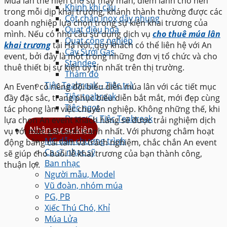
Múa lân thể hiện cho sự may mắn, điềm lành cho nên
Khinh khí cầu
trong mỗi dịp khai trương, khánh thành thường được các
Cột chắn inox dây nhung
doanh nghiệp lựa chọn trong sự kiện khai trương của
Quạt điều hoà
mình. Nếu có nhu cầu sử dụng dịch vụ
cho thuê múa lân
Quạt công nghiệp
khai trương
tại Hà Nội, quý khách có thể liên hệ với An
Cây Sưởi Gas
event, bởi đây là một trong những đơn vị tổ chức và cho
Standee
thuê thiết bị sự kiện uy tín nhất trên thị trường.
Thảm đỏ
Tiệc Teabreak – Tiệc trà
An Event có riêng đội biểu diễn múa lân với các tiết mục
Tiệc teabreak
đầy đặc sắc, trang phục biểu diễn bắt mắt, mới đẹp cùng
Tiệc ngọt
tác phong làm việc chuyên nghiệp. Không những thế, khi
Dụng Cụ Tiệc Teabreak
lựa chọn An event khách hàng sẽ được trải nghiệm dịch
Nhân sự sự kiện
vụ với mức giá cạnh tranh nhất. Với phương châm hoạt
MC dẫn chương trình
động bằng cái tâm và trách nghiệm, chắc chắn An event
Ca sĩ, nhạc sỹ
sẽ giúp cho buổi lễ khai trương của bạn thành công,
Ban nhạc
thuận lợi.
Người mẫu, Model
Vũ đoàn, nhóm múa
PG, PB
Xiếc Thú Chó, Khỉ
Múa Lửa