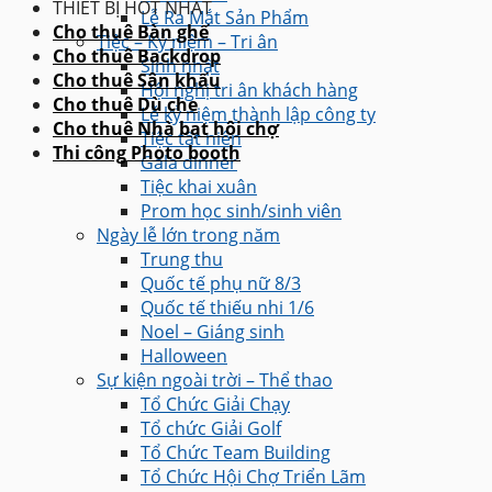
THIẾT BỊ HOT NHẤT
Lễ Ra Mắt Sản Phẩm
Cho thuê Bàn ghế
Tiệc – Kỷ niệm – Tri ân
Cho thuê Backdrop
Sinh nhật
Cho thuê Sân khấu
Hội nghị tri ân khách hàng
Cho thuê Dù che
Lễ kỷ niệm thành lập công ty
Cho thuê Nhà bạt hội chợ
Tiệc tất niên
Thi công Photo booth
Gala dinner
Tiệc khai xuân
Prom học sinh/sinh viên
Ngày lễ lớn trong năm
Trung thu
Quốc tế phụ nữ 8/3
Quốc tế thiếu nhi 1/6
Noel – Giáng sinh
Halloween
Sự kiện ngoài trời – Thể thao
Tổ Chức Giải Chạy
Tổ chức Giải Golf
Tổ Chức Team Building
Tổ Chức Hội Chợ Triển Lãm