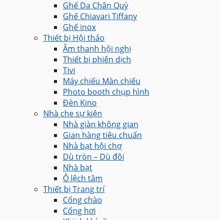
Ghế Da Chân Quỳ
Ghế Chiavari Tiffany
Ghế inox
Thiết bị Hội thảo
Âm thanh hội nghị
Thiết bị phiên dịch
Tivi
Máy chiếu Màn chiếu
Photo booth chụp hình
Đèn Kino
Nhà che sự kiện
Nhà giàn không gian
Gian hàng tiêu chuẩn
Nhà bạt hội chợ
Dù tròn – Dù đôi
Nhà bạt
Ô lệch tâm
Thiết bị Trang trí
Cổng chào
Cổng hơi