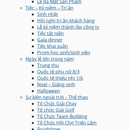
Lễ Ra Mắt Sản Phẩm
Tiệc – Kỷ niệm – Tri ân
Sinh nhật
Hội nghị tri ân khách hàng
Lễ kỷ niệm thành lập công ty
Tiệc tất niên
Gala dinner
Tiệc khai xuân
Prom học sinh/sinh viên
Ngày lễ lớn trong năm
Trung thu
Quốc tế phụ nữ 8/3
Quốc tế thiếu nhi 1/6
Noel – Giáng sinh
Halloween
Sự kiện ngoài trời – Thể thao
Tổ Chức Giải Chạy
Tổ chức Giải Golf
Tổ Chức Team Building
Tổ Chức Hội Chợ Triển Lãm
Roadshow