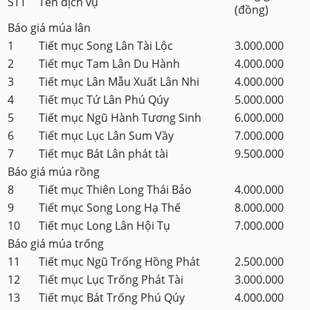
STT
Tên dịch vụ
(đồng)
Báo giá múa lân
1
Tiết mục Song Lân Tài Lộc
3.000.000
2
Tiết mục Tam Lân Du Hành
4.000.000
3
Tiết mục Lân Mẫu Xuất Lân Nhi
4.000.000
4
Tiết mục Tứ Lân Phú Qúy
5.000.000
5
Tiết mục Ngũ Hành Tương Sinh
6.000.000
6
Tiết mục Lục Lân Sum Vầy
7.000.000
7
Tiết mục Bát Lân phát tài
9.500.000
Báo giá múa rồng
8
Tiết mục Thiên Long Thái Bảo
4.000.000
9
Tiết mục Song Long Hạ Thế
8.000.000
10
Tiết mục Long Lân Hội Tụ
7.000.000
Báo giá múa trống
11
Tiết mục Ngũ Trống Hồng Phát
2.500.000
12
Tiết mục Lục Trống Phát Tài
3.000.000
13
Tiết mục Bát Trống Phú Qúy
4.000.000