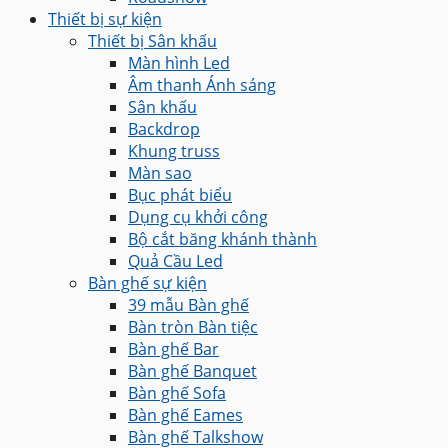
Thiết bị sự kiện
Thiết bị Sân khấu
Màn hình Led
Âm thanh Ánh sáng
Sân khấu
Backdrop
Khung truss
Màn sao
Bục phát biểu
Dụng cụ khởi công
Bộ cắt băng khánh thành
Quả Cầu Led
Bàn ghế sự kiện
39 mẫu Bàn ghế
Bàn tròn Bàn tiệc
Bàn ghế Bar
Bàn ghế Banquet
Bàn ghế Sofa
Bàn ghế Eames
Bàn ghế Talkshow