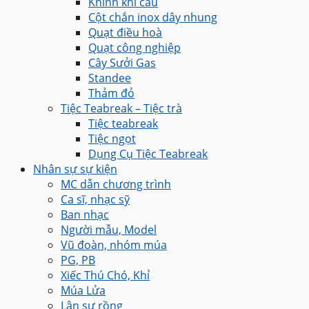
Khinh khí cầu
Cột chắn inox dây nhung
Quạt điều hoà
Quạt công nghiệp
Cây Sưởi Gas
Standee
Thảm đỏ
Tiệc Teabreak – Tiệc trà
Tiệc teabreak
Tiệc ngọt
Dụng Cụ Tiệc Teabreak
Nhân sự sự kiện
MC dẫn chương trình
Ca sĩ, nhạc sỹ
Ban nhạc
Người mẫu, Model
Vũ đoàn, nhóm múa
PG, PB
Xiếc Thú Chó, Khỉ
Múa Lửa
Lân sư rồng