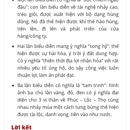
đầu”: con lân biểu diễn về tài nghệ nhảy cao,
trèo giỏi, được xuất hiện với bộ dạng hùng
dũng. Nó đã thể hiện được khí thế hào hùng,
tiến lên, đi lên và phát triển của cửa
hàng/công ty.
Hai lân biểu diễn mang ý nghĩa “song hỷ”: thể
hiện được sự hài hòa, ý trời ý đất dung hợp.
Có ý nghĩa “thiên thời địa lợi nhân hòa” với rất
nhiều yếu tố ủng hộ, do vậy công việc luôn
thuận lợi, làm ăn phát đạt.
Ba lân biểu diễn có nghĩa là “tam trinh”: hình
ảnh ba chú lân vàng, đỏ, đen có ý nghĩa đại
diện cho 3 vị thần về Phúc – Lộc – Thọ cùng
nhau nhảy múa một cách tưng bừng thể hiện
được tài lộc, danh vọng, tiền vào như nước.
Lời kết