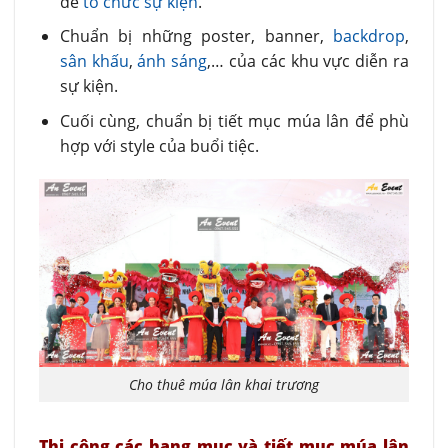
để
tổ chức sự kiện
.
Chuẩn bị những poster, banner,
backdrop
,
sân khấu
,
ánh sáng
,… của các khu vực diễn ra
sự kiện.
Cuối cùng, chuẩn bị tiết mục múa lân để phù
hợp với style của buổi tiệc.
Cho thuê múa lân khai trương
Thi công các hạng mục và tiết mục múa lân