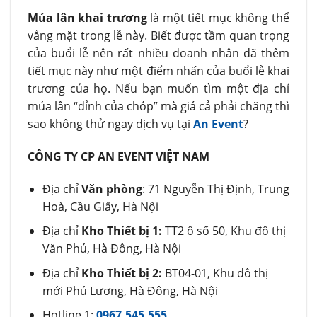
Múa lân khai trương
là một tiết mục không thể
vắng mặt trong lễ này. Biết được tầm quan trọng
của buổi lễ nên rất nhiều doanh nhân đã thêm
tiết mục này như một điểm nhấn của buổi lễ khai
trương của họ. Nếu bạn muốn tìm một địa chỉ
múa lân “đỉnh của chóp” mà giá cả phải chăng thì
sao không thử ngay dịch vụ tại
An Event
?
CÔNG TY CP AN EVENT VIỆT NAM
Địa chỉ
Văn phòng
: 71 Nguyễn Thị Định, Trung
Hoà, Cầu Giấy, Hà Nội
Địa chỉ
Kho Thiết bị 1:
TT2 ô số 50, Khu đô thị
Văn Phú, Hà Đông, Hà Nội
Địa chỉ
Kho Thiết bị 2:
BT04-01, Khu đô thị
mới Phú Lương, Hà Đông, Hà Nội
Hotline 1:
0967.545.555